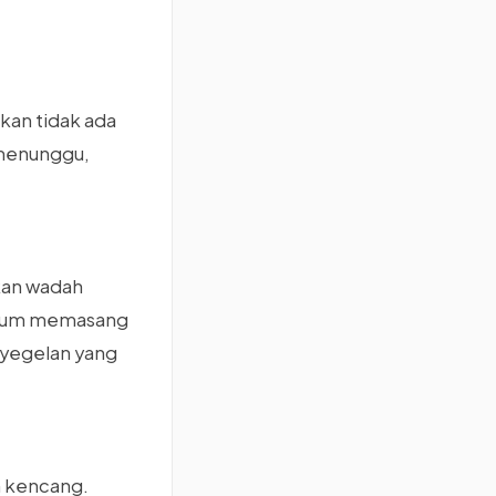
kan tidak ada
 menunggu,
kkan wadah
belum memasang
enyegelan yang
n kencang.