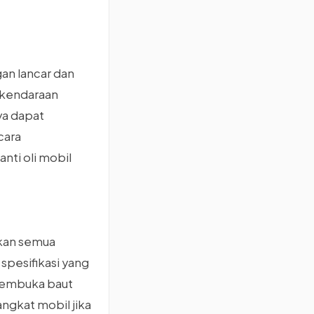
an lancar dan
t kendaraan
ya dapat
cara
nti oli mobil
pkan semua
 spesifikasi yang
 membuka baut
angkat mobil jika