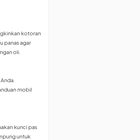
gkinkan kotoran
lu panas agar
gan oli.
 Anda.
anduan mobil
akan kunci pas
ampung untuk