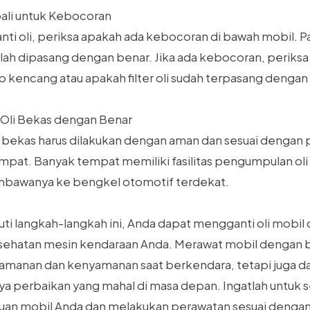
ali untuk Kebocoran
ti oli, periksa apakah ada kebocoran di bawah mobil. P
telah dipasang dengan benar. Jika ada kebocoran, periks
p kencang atau apakah filter oli sudah terpasang dengan
Oli Bekas dengan Benar
bekas harus dilakukan dengan aman dan sesuai dengan 
mpat. Banyak tempat memiliki fasilitas pengumpulan oli
bawanya ke bengkel otomotif terdekat.
i langkah-langkah ini, Anda dapat mengganti oli mobil
ehatan mesin kendaraan Anda. Merawat mobil dengan b
manan dan kenyamanan saat berkendara, tetapi juga d
 perbaikan yang mahal di masa depan. Ingatlah untuk s
an mobil Anda dan melakukan perawatan sesuai dengan