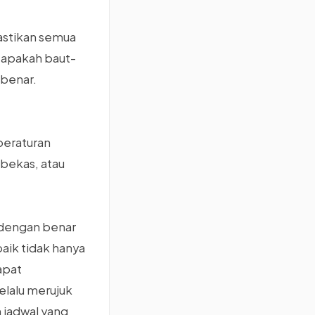
astikan semua
a apakah baut-
 benar.
peraturan
 bekas, atau
 dengan benar
aik tidak hanya
apat
elalu merujuk
 jadwal yang