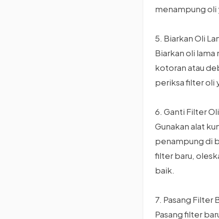
menampung oli y
5. Biarkan Oli L
Biarkan oli lam
kotoran atau de
periksa filter ol
6. Ganti Filter Oli
Gunakan alat kun
penampung di b
filter baru, ole
baik.
7. Pasang Filter
Pasang filter b