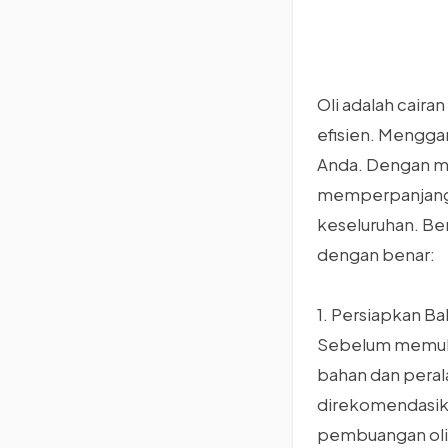
Oli adalah cair
efisien. Menggan
Anda. Dengan me
memperpanjang u
keseluruhan. Be
dengan benar:
1. Persiapkan Ba
Sebelum memulai
bahan dan perala
direkomendasikan
pembuangan oli d