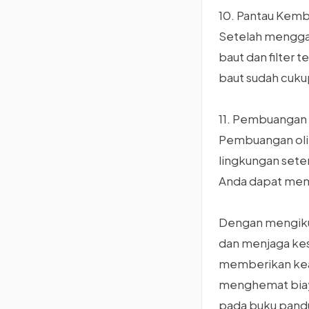
10. Pantau Kemb
Setelah menggan
baut dan filter 
baut sudah cuku
11. Pembuangan 
Pembuangan oli 
lingkungan sete
Anda dapat mem
Dengan mengikut
dan menjaga kes
memberikan kea
menghemat biaya
pada buku pandu