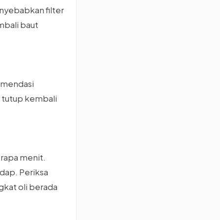
nyebabkan filter
mbali baut
komendasi
 tutup kembali
erapa menit.
dap. Periksa
gkat oli berada